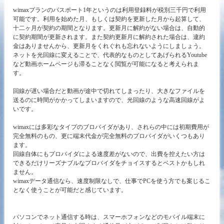
wimaxプランのパスポート1年というのは利用登録料が税別三千円で利用
可能です。利用を始めた月、もしくは契約を更新した月から起算して、
十二ヶ月が契約の期間となります。更新月に解約がない場合は、自動的
に契約期間が更新されます。また契約更新月に解約された場合は、違約
金はありませんから、更新月をくれぐれも忘れないようにしましょう。
ネットを光回線に変えることで、代表的なものとしてあげられるYoutube
など動画ホームページも滞ることなく閲覧が可能になると考えられま
す。
回線が遅い場合だと動画が途中で切れてしまったり、大きなファイルを
送るのに時間がかかってしまいますので、光回線のような高速回線がよ
いです。
wimaxには多彩なタイプのブロバイダがあり、されらの中には初期費用が
完全無料のもの、更に端末代金が完全無料のプロバイダがいくつもあり
ます。
回線自体にもプロバイダによる速度差がないので、出費を控えたい方は
できるだけリーズナブルなプロバイダをチョイスするとベストかもしれ
ません。
wimaxデータ通信なら、速度制限なしで、仕事でPCを使う方でも案じるこ
となく使うことが可能だと感じています。
パソコンでネット通信する時は、スマーホフォンなどのモバイル端末に