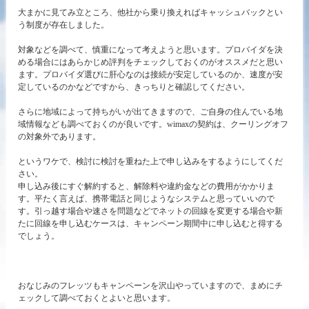
大まかに見てみ立ところ、他社から乗り換えればキャッシュバックとい
う制度が存在しました。
対象などを調べて、慎重になって考えようと思います。プロバイダを決
める場合にはあらかじめ評判をチェックしておくのがオススメだと思い
ます。プロバイダ選びに肝心なのは接続が安定しているのか、速度が安
定しているのかなどですから、きっちりと確認してください。
さらに地域によって持ちがいが出てきますので、ご自身の住んでいる地
域情報なども調べておくのが良いです。wimaxの契約は、クーリングオフ
の対象外であります。
というワケで、検討に検討を重ねた上で申し込みをするようにしてくだ
さい。
申し込み後にすぐ解約すると、解除料や違約金などの費用がかかりま
す。平たく言えば、携帯電話と同じようなシステムと思っていいので
す。引っ越す場合や速さを問題などでネットの回線を変更する場合や新
たに回線を申し込むケースは、キャンペーン期間中に申し込むと得する
でしょう。
おなじみのフレッツもキャンペーンを沢山やっていますので、まめにチ
ェックして調べておくとよいと思います。