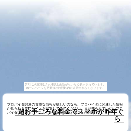
[PR] この広告は3ヶ月以上更新がないため表示されています。
ホームページを更新後24時間以内に表示されなくなります。
プロバイダ関連の貴重な情報が欲しいのなら、プロバイダに関連した情報
が見られる専門サイトを閲覧してみてください。まだ知られていないプロ
超お手ごろな料金でスマホが昨年ぐ
バイダの情報を、どこよりも確実に閲覧することが可能です。
ら