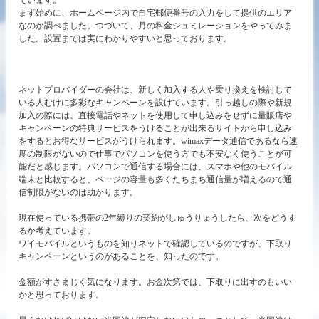
ています。
まず始めに、ホームページ内で自宅郵便番号の入力をして提供のエリア
なのか調べました。つづいて、月の料金シュミレーションをやってみま
した。設置までは実にわかりやすいと思っております。
ネットプロバイダーの会社は、新しく加入する人や乗り換えを検討して
いる人むけに多彩なキャンペーンを設けています。引っ越しの際や新規
加入の際には、直接電話やネットを使用して申し込みをせずに量販店や
キャンペーンの特典サービスをうけることが出来るサイトから申し込み
をするとお得なサービスがうけられます。wimaxデータ通信であるなら速
度の制限がないので仕事でパソコンを使う方でも不安なく使うことが可
能だと感じます。パソコンで通信する場合には、スマホや他のモバイル
端末と比較すると、ベージの容量も多くたちまち通信量が増えるので通
信制限がないのは助かります。
現在使っている携帯の2年縛りの契約がしゅうりょうしたら、次をどうす
るか考えています。
ワイモバイルというものを知りネットで確認しているのですが、下取り
キャンペーンというのがあることを、知ったのです。
金額がすさまじく気になります。お金次第では、下取りに出すのもいい
かと思っております。