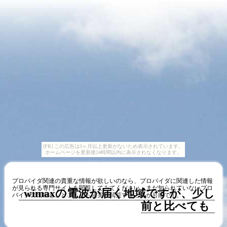
[PR] この広告は3ヶ月以上更新がないため表示されています。
ホームページを更新後24時間以内に表示されなくなります。
プロバイダ関連の貴重な情報が欲しいのなら、プロバイダに関連した情報
が見られる専門サイトを閲覧してみてください。まだ知られていないプロ
wimaxの電波が届く地域ですが、少し
バイダの情報を、どこよりも確実に閲覧することが可能です。
前と比べても