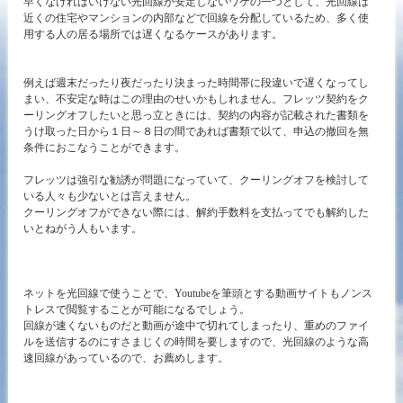
早くなければいけない光回線が安定しないワケの一つとして、光回線は
近くの住宅やマンションの内部などで回線を分配しているため、多く使
用する人の居る場所では遅くなるケースがあります。
例えば週末だったり夜だったり決まった時間帯に段違いで遅くなってし
まい、不安定な時はこの理由のせいかもしれません。フレッツ契約をク
ーリングオフしたいと思っ立ときには、契約の内容が記載された書類を
うけ取った日から１日～８日の間であれば書類で以て、申込の撤回を無
条件におこなうことができます。
フレッツは強引な勧誘が問題になっていて、クーリングオフを検討して
いる人々も少ないとは言えません。
クーリングオフができない際には、解約手数料を支払ってでも解約した
いとねがう人もいます。
ネットを光回線で使うことで、Youtubeを筆頭とする動画サイトもノンス
トレスで閲覧することが可能になるでしょう。
回線が速くないものだと動画が途中で切れてしまったり、重めのファイ
ルを送信するのにすさまじくの時間を要しますので、光回線のような高
速回線があっているので、お薦めします。